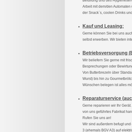
Befüllung und des Hygieneserv
Arbeit mit dem/den Automaten 
der Snack`s, coolen Drinks und
Kauf und Leasing:
Gerne können Sie bei uns auch
selbst erwerben. Wir bieten in
Betriebsversorgung (
Wir beliefern Sie gerne mit fri
Besprechungen oder Bewirtun
Von Butterbrezeln über Standa
Wurst) bis hin zu Gourmetbrötc
Wünschen belegen ist alles mö
Reparaturservice (auc
Gerne reparieren wir Ihr Gerät.
von uns geführtes Fabrikat han
Rufen Sie uns an!
Wir sind außerdem befugt und q
3 (ehemals BGV A3) auf elektri