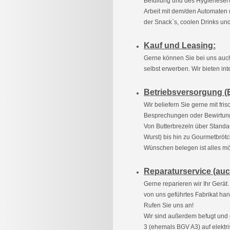
Befüllung und des Hygieneserv
Arbeit mit dem/den Automaten 
der Snack`s, coolen Drinks und
Kauf und Leasing:
Gerne können Sie bei uns auch
selbst erwerben. Wir bieten in
Betriebsversorgung (
Wir beliefern Sie gerne mit fri
Besprechungen oder Bewirtun
Von Butterbrezeln über Standa
Wurst) bis hin zu Gourmetbrötc
Wünschen belegen ist alles mö
Reparaturservice (auc
Gerne reparieren wir Ihr Gerät.
von uns geführtes Fabrikat han
Rufen Sie uns an!
Wir sind außerdem befugt und q
3 (ehemals BGV A3) auf elektri