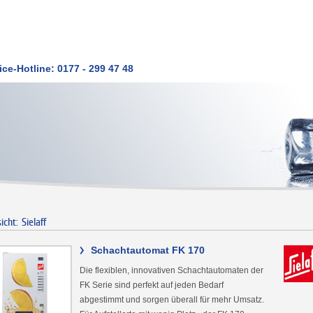
ice-Hotline: 0177 - 299 47 48
icht: Sielaff
>
Schachtautomat FK 170
Die flexiblen, innovativen Schachtautomaten der
FK Serie sind perfekt auf jeden Bedarf
abgestimmt und sorgen überall für mehr Umsatz.