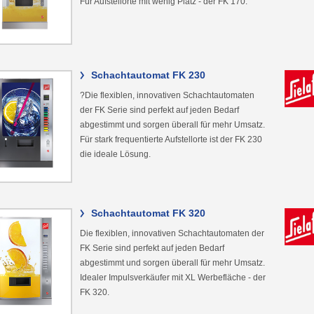
Für Aufstellorte mit wenig Platz - der FK 170.
>
Schachtautomat FK 230
?Die flexiblen, innovativen Schachtautomaten
der FK Serie sind perfekt auf jeden Bedarf
abgestimmt und sorgen überall für mehr Umsatz.
Für stark frequentierte Aufstellorte ist der FK 230
die ideale Lösung.
>
Schachtautomat FK 320
Die flexiblen, innovativen Schachtautomaten der
FK Serie sind perfekt auf jeden Bedarf
abgestimmt und sorgen überall für mehr Umsatz.
Idealer Impulsverkäufer mit XL Werbefläche - der
FK 320.