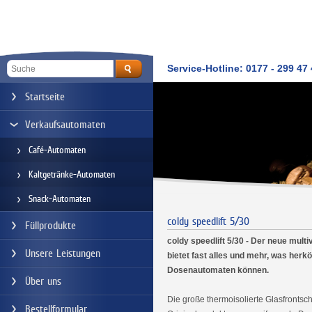
Service-Hotline: 0177 - 299 47
Startseite
Verkaufsautomaten
Café-Automaten
Kaltgetränke-Automaten
Snack-Automaten
coldy speedlift 5/30
Füllprodukte
coldy speedlift 5/30 - Der neue mult
Unsere Leistungen
bietet fast alles und mehr, was her
Dosenautomaten können.
Über uns
Die große thermoisolierte Glasfrontsch
Bestellformular