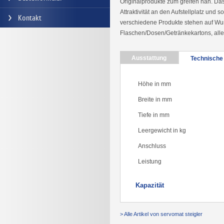
Originalprodukte zum greifen nah. Da
Attraktivität an den Aufstellplatz und
Kontakt
verschiedene Produkte stehen auf Wu
Flaschen/Dosen/Getränkekartons, alle
Ausstattung
Technische
Höhe in mm
Breite in mm
Tiefe in mm
Leergewicht in kg
Anschluss
Leistung
Kapazität
> Alle Artikel von servomat steigler