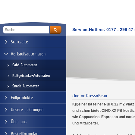
Service-Hotline: 0177 - 299 47
Startseite
Verkaufsautomaten
Café-Automaten
Kaltgetränke-Automaten
Snack-Automaten
cino xx PressoBean
Füllprodukte
K(l)einer ist feiner Nur 0,12 m2 Pla
Unsere Leistungen
und schon bietet CINO XX PB köstlic
wie Cappuccino, Espresso und natür
Über uns
und Mitarbeiter.
Bestellformular