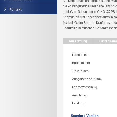
Auf Knopfdruck und gegen kleine Münze 
die kostengünstige und dabei anspruch
Kontakt
genießen. Schon nimmt CINO XX PB Ih
Knopfdruck fünf Kaffeespezialitäten s
flexibel. Ob im Büro, im Konferenz- o
unauffällig mit frischen Getränkespezia
Ausstattung
Getränkem
Höhe in mm
Breite in mm
Tiefe in mm
Ausgabehöhe in mm
Leergewicht in kg
Anschluss
Leistung
Standard Version