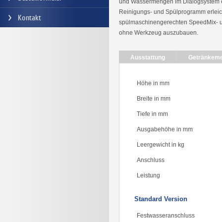
und Wassermengen im Dialogsystem ei
Reinigungs- und Spülprogramm erleic
Kontakt
spülmaschinengerechten SpeedMix- und
ohne Werkzeug auszubauen.
Ausstattung
Getränkem
Höhe in mm
Breite in mm
Tiefe in mm
Ausgabehöhe in mm
Leergewicht in kg
Anschluss
Leistung
Standard Version
Festwasseranschluss