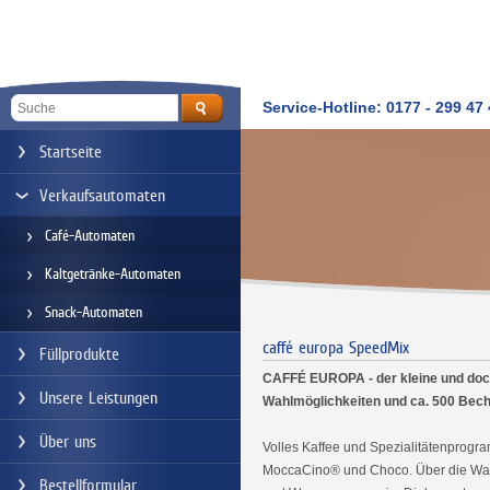
Service-Hotline: 0177 - 299 47
Startseite
Verkaufsautomaten
Café-Automaten
Kaltgetränke-Automaten
Snack-Automaten
caffé europa SpeedMix
Füllprodukte
CAFFÉ EUROPA - der kleine und doch
Unsere Leistungen
Wahlmöglichkeiten und ca. 500 Bech
Über uns
Volles Kaffee und Spezialitätenprog
MoccaCino® und Choco. Über die Wahl
Bestellformular